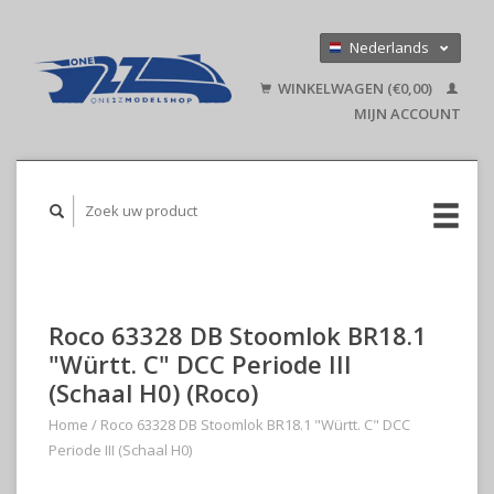
Nederlands
Deutsch
WINKELWAGEN (€0,00)
English
MIJN ACCOUNT
Roco 63328 DB Stoomlok BR18.1
"Württ. C" DCC Periode III
(Schaal H0) (Roco)
Home
/
Roco 63328 DB Stoomlok BR18.1 "Württ. C" DCC
Periode III (Schaal H0)