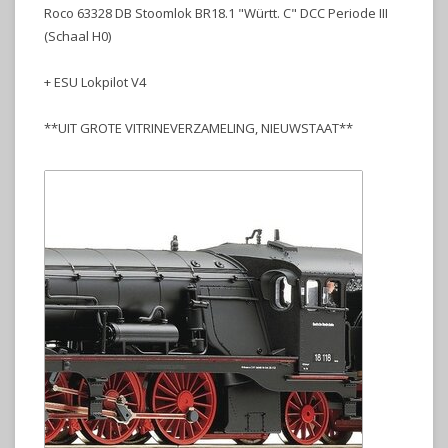
Roco 63328 DB Stoomlok BR18.1 "Württ. C" DCC Periode III
(Schaal H0)
+ ESU Lokpilot V4
**UIT GROTE VITRINEVERZAMELING, NIEUWSTAAT**