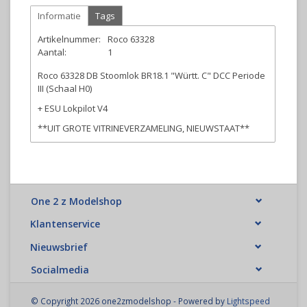
Informatie
Tags
Artikelnummer:
Roco 63328
Aantal:
1
Roco 63328 DB Stoomlok BR18.1 "Württ. C" DCC Periode
III (Schaal H0)
+ ESU Lokpilot V4
**UIT GROTE VITRINEVERZAMELING, NIEUWSTAAT**
One 2 z Modelshop
Klantenservice
Nieuwsbrief
Socialmedia
© Copyright 2026 one2zmodelshop - Powered by
Lightspeed