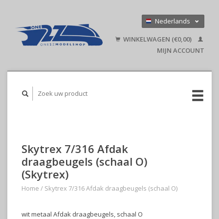
Nederlands
Deutsch
WINKELWAGEN (€0,00)
English
MIJN ACCOUNT
Skytrex 7/316 Afdak
draagbeugels (schaal O)
(Skytrex)
Home
/
Skytrex 7/316 Afdak draagbeugels (schaal O)
wit metaal Afdak draagbeugels, schaal O