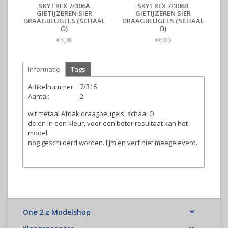
SKYTREX 7/306A
SKYTREX 7/306B
GIETIJZEREN SIER
GIETIJZEREN SIER
DRAAGBEUGELS (SCHAAL
DRAAGBEUGELS (SCHAAL
O)
O)
€6,00
€6,00
Informatie
Tags
Artikelnummer:
7/316
Aantal:
2
wit metaal Afdak draagbeugels, schaal O
delen in een kleur, voor een beter resultaat kan het
model
nog geschilderd worden. lijm en verf niet meegeleverd.
One 2 z Modelshop