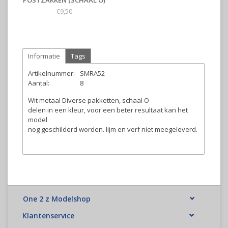
POSTZAKKEN (SCHAAL O)
€9,50
Informatie
Tags
Artikelnummer:
SMRA52
Aantal:
8
Wit metaal Diverse pakketten, schaal O
delen in een kleur, voor een beter resultaat kan het
model
nog geschilderd worden. lijm en verf niet meegeleverd.
One 2 z Modelshop
Klantenservice