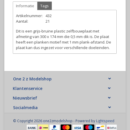
Informatie
Tags
Artikelnummer:
432
Aantal:
21
Dit is een grijs-bruine plastic zelfbouwplaat met
afmeting van 300 x 174 mm die 0,5 mm dik is. De plaat
heeft een planken motief met 1 mm plank-afstand. De
plaat kan dus ingezet voor verschillende doeleinden.
One 2 z Modelshop
Klantenservice
Nieuwsbrief
Socialmedia
© Copyright 2026 one2zmodelshop - Powered by
Lightspeed