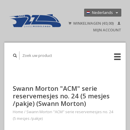
Nederlands
Deutsch
WINKELWAGEN (€0,00)
English
MIJN ACCOUNT
Swann Morton "ACM" serie
reservemesjes no. 24 (5 mesjes
/pakje) (Swann Morton)
Home
/
Swann Morton "ACM" serie reservemesjes no. 24
(5 mesjes /pakje)