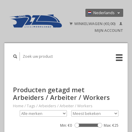
Nederlands
Deutsch
WINKELWAGEN (€0,00)
English
MIJN ACCOUNT
Producten getagd met
Arbeiders / Arbeiter / Workers
Home
/
Tags
/
Arbeiders / Arbeiter / Workers
Min: €
0
Max: €
25