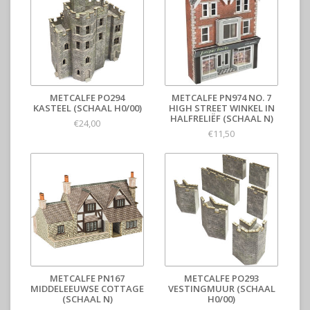
METCALFE PO294
METCALFE PN974 NO. 7
KASTEEL (SCHAAL H0/00)
HIGH STREET WINKEL IN
HALFRELIËF (SCHAAL N)
€24,00
€11,50
METCALFE PN167
METCALFE PO293
MIDDELEEUWSE COTTAGE
VESTINGMUUR (SCHAAL
(SCHAAL N)
H0/00)