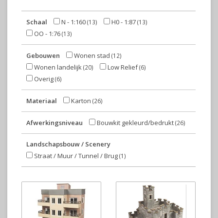
Schaal
N - 1:160
H0 - 1:87
(13)
(13)
OO - 1:76
(13)
Gebouwen
Wonen stad
(12)
Wonen landelijk
Low Relief
(20)
(6)
Overig
(6)
Materiaal
Karton
(26)
Afwerkingsniveau
Bouwkit gekleurd/bedrukt
(26)
Landschapsbouw / Scenery
Straat / Muur / Tunnel / Brug
(1)