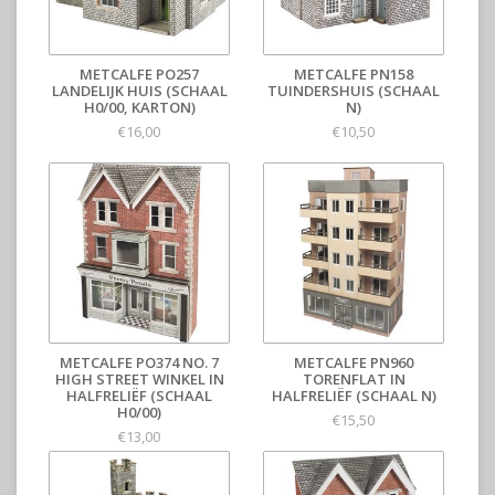
METCALFE PO257
METCALFE PN158
LANDELIJK HUIS (SCHAAL
TUINDERSHUIS (SCHAAL
H0/00, KARTON)
N)
€16,00
€10,50
METCALFE PO374 NO. 7
METCALFE PN960
HIGH STREET WINKEL IN
TORENFLAT IN
HALFRELIËF (SCHAAL
HALFRELIËF (SCHAAL N)
H0/00)
€15,50
€13,00