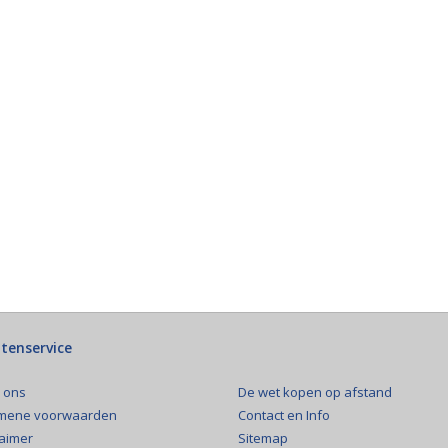
tenservice
De wet kopen op afstand
 ons
Contact en Info
mene voorwaarden
Sitemap
laimer