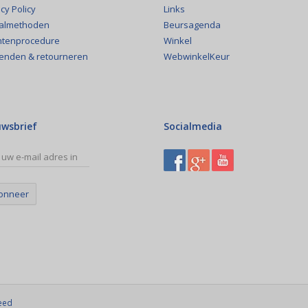
Links
cy Policy
Beursagenda
almethoden
Winkel
htenprocedure
WebwinkelKeur
enden & retourneren
uwsbrief
Socialmedia
onneer
eed