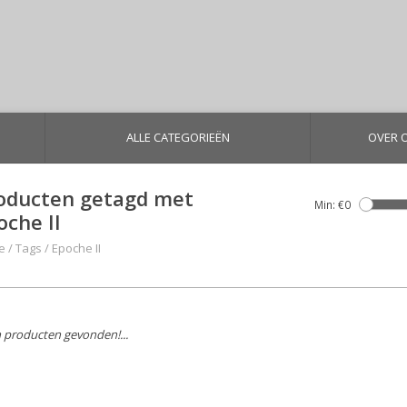
ALLE CATEGORIEËN
OVER 
oducten getagd met
Min: €
0
oche II
e
/
Tags
/
Epoche II
 producten gevonden!...