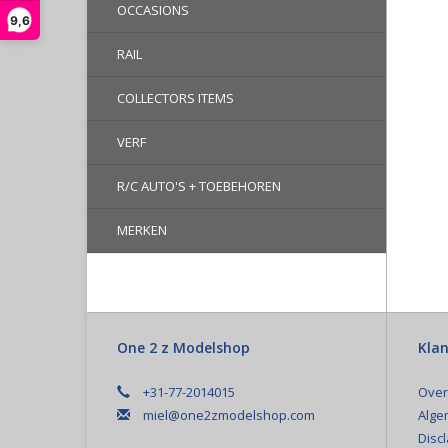
OCCASIONS
9,6
RAIL
COLLECTORS ITEMS
VERF
R/C AUTO'S + TOEBEHOREN
MERKEN
One 2 z Modelshop
Klan
+31-77-2014015
Over
miel@one2zmodelshop.com
Alge
Disc