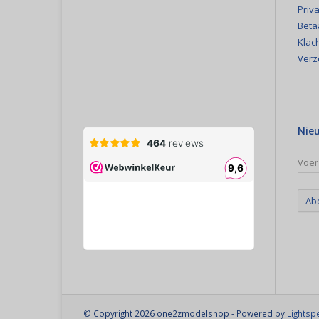
Priva
Beta
Klac
Verz
Nie
Ab
© Copyright 2026 one2zmodelshop - Powered by
Lightsp