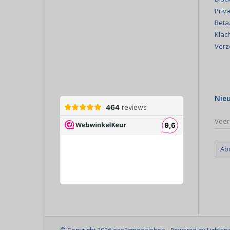
Priva
Beta
Klac
Verz
Nie
Ab
© Copyright 2026 one2zmodelshop - Powered by
Lightsp