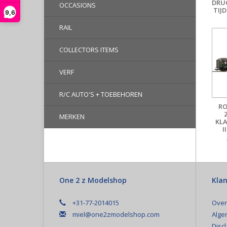
DRU
OCCASIONS
TIJ
9,6
RAIL
COLLECTORS ITEMS
VERF
R/C AUTO'S + TOEBEHOREN
RO
MERKEN
KLA
I
One 2 z Modelshop
Klan
+31-77-2014015
Over
miel@one2zmodelshop.com
Alge
Disc