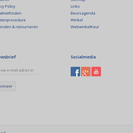
Links
cy Policy
Beursagenda
almethoden
Winkel
htenprocedure
WebwinkelKeur
enden & retourneren
uwsbrief
Socialmedia
onneer
eed