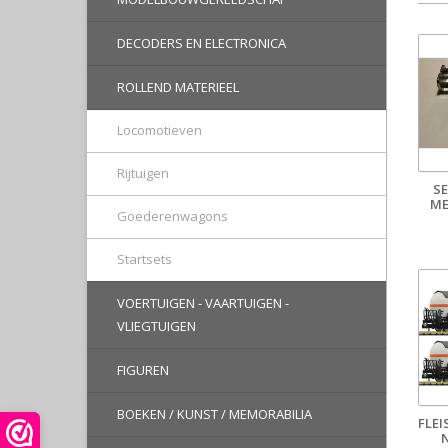
DECODERS EN ELECTRONICA
ROLLEND MATERIEEL
Locomotieven
Rijtuigen
SE
ME
Goederenwagons
Startsets
VOERTUIGEN - VAARTUIGEN -
VLIEGTUIGEN
FIGUREN
BOEKEN / KUNST / MEMORABILIA
FLE
N