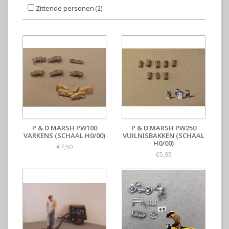
Zittende personen
(2)
P & D MARSH PW100
P & D MARSH PW250
VARKENS (SCHAAL H0/00)
VUILNISBAKKEN (SCHAAL
H0/00)
€7,50
€5,95