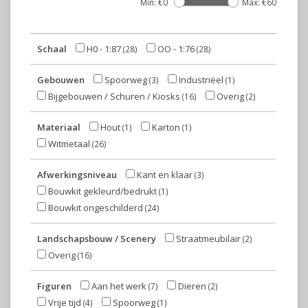
Min: €
0
Max: €
60
Schaal
H0 - 1:87
OO - 1:76
(28)
(28)
Gebouwen
Spoorweg
Industriëel
(3)
(1)
Bijgebouwen / Schuren / Kiosks
Overig
(16)
(2)
Materiaal
Hout
Karton
(1)
(1)
Witmetaal
(26)
Afwerkingsniveau
Kant en klaar
(3)
Bouwkit gekleurd/bedrukt
(1)
Bouwkit ongeschilderd
(24)
Landschapsbouw / Scenery
Straatmeubilair
(2)
Overig
(16)
Figuren
Aan het werk
Dieren
(7)
(2)
Vrije tijd
Spoorweg
(4)
(1)