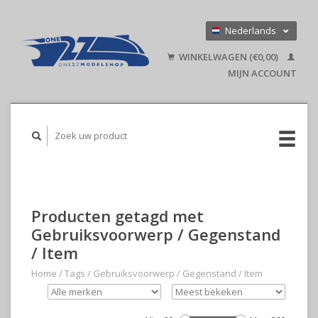
Nederlands
Deutsch
WINKELWAGEN (€0,00)
English
MIJN ACCOUNT
Producten getagd met
Gebruiksvoorwerp / Gegenstand
/ Item
Home
/
Tags
/
Gebruiksvoorwerp / Gegenstand / Item