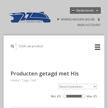
Nederlands
Deutsch
WINKELWAGEN (€0,00)
English
MIJN ACCOUNT
Producten getagd met His
Home
/
Tags
/
His
Min: €
0
Max: €
5