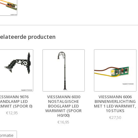
elateerde producten
IESSMANN 9076
VIESSMANN 6030
VIESSMANN 6006
ANDLAMP LED
NOSTALGISCHE
BINNENVERLICHTING
MWIT (SPOOR 0)
BOOGLAMP LED
MET 1 LED WARMWIT,
WARMWIT (SPOOR
10 STUKS
€12,95
H0/00)
€27,50
€16,95
ormatie