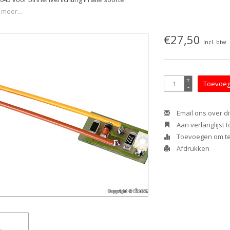
 meer...
€27,50
Incl. btw
+
Toevoeg
-
Email ons over di
Aan verlanglijst
Toevoegen om te 
Afdrukken