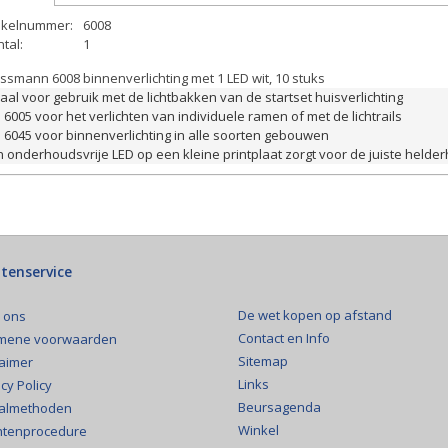
tikelnummer:
6008
tal:
1
ssmann 6008 binnenverlichting met 1 LED wit, 10 stuks
aal voor gebruik met de lichtbakken van de startset huisverlichting 
. 6005 voor het verlichten van individuele ramen of met de lichtrails 
. 6045 voor binnenverlichting in alle soorten gebouwen 
 onderhoudsvrije LED op een kleine printplaat zorgt voor de juiste helder
tenservice
De wet kopen op afstand
 ons
Contact en Info
mene voorwaarden
Sitemap
laimer
Links
cy Policy
Beursagenda
almethoden
Winkel
htenprocedure