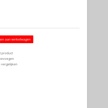
en aan winkelwagen
t product
 toevoegen
vergelijken