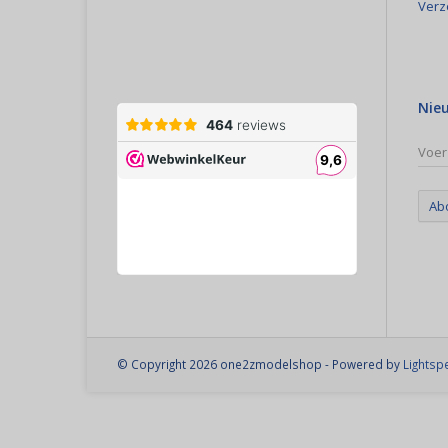
Verz
Nie
Ab
© Copyright 2026 one2zmodelshop - Powered by
Lightsp