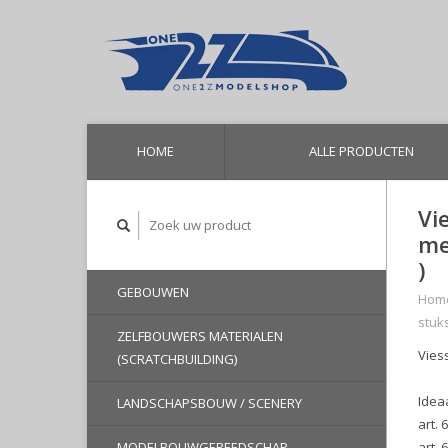
HOME
ALLE PRODUCTEN
Vi
me
)
GEBOUWEN
Hom
stuk
ZELFBOUWERS MATERIALEN
Vies
(SCRATCHBUILDING)
Idea
LANDSCHAPSBOUW / SCENERY
art. 
MODELBOUWGEREEDSCHAP
art. 