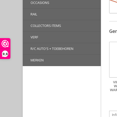
OCCASIONS
RAIL
COLLECTORS ITEMS
Ger
VERF
R/C AUTO'S + TOEBEHOREN
9,6
MERKEN
V
W
WAR
Inf