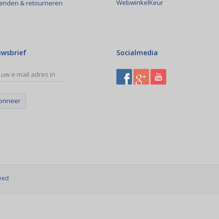
WebwinkelKeur
enden & retourneren
uwsbrief
Socialmedia
onneer
eed