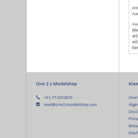
Ar
Aan
Vie
Ide
art
art
Een
One 2 z Modelshop
Klan
+31-77-2014015
Over
miel@one2zmodelshop.com
Alge
Disc
Priva
Beta
Klac