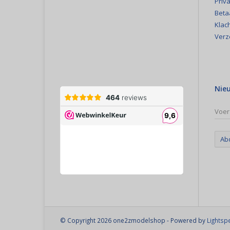
Priva
Beta
Klac
Verz
Nie
Ab
© Copyright 2026 one2zmodelshop - Powered by
Lightsp