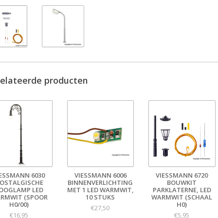
elateerde producten
IESSMANN 6030
VIESSMANN 6006
VIESSMANN 6720
OSTALGISCHE
BINNENVERLICHTING
BOUWKIT
OOGLAMP LED
MET 1 LED WARMWIT,
PARKLATERNE, LED
RMWIT (SPOOR
10 STUKS
WARMWIT (SCHAAL
H0/00)
H0)
€27,50
€16,95
€5,95