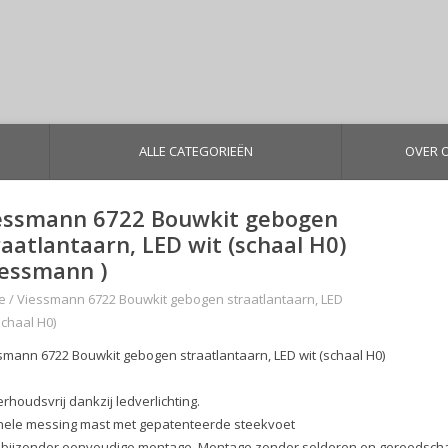
ALLE CATEGORIEËN
OVER 
essmann 6722 Bouwkit gebogen
raatlantaarn, LED wit (schaal H0)
iessmann )
e
/
Viessmann 6722 Bouwkit gebogen straatlantaarn, LED
schaal H0)
smann 6722 Bouwkit gebogen straatlantaarn, LED wit (schaal H0)
rhoudsvrij dankzij ledverlichting.
inele messing mast met gepatenteerde steekvoet
 bijzonder eenvoudige montage. Montage zonder solderen en gereedsch