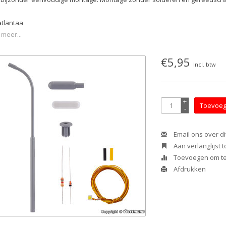
atlantaa
 meer...
€5,95
Incl. btw
+
Toevoeg
-
Email ons over di
Aan verlanglijst
Toevoegen om te 
Afdrukken