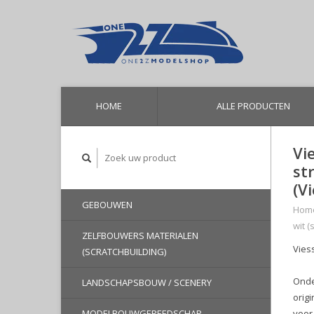
HOME
ALLE PRODUCTEN
Vi
st
(V
GEBOUWEN
Hom
wit (
ZELFBOUWERS MATERIALEN
Vies
(SCRATCHBUILDING)
Onde
LANDSCHAPSBOUW / SCENERY
orig
MODELBOUWGEREEDSCHAP
voor