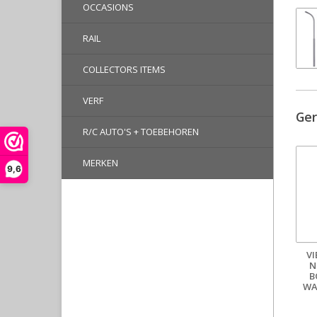
OCCASIONS
RAIL
COLLECTORS ITEMS
VERF
Ger
R/C AUTO'S + TOEBEHOREN
MERKEN
9,6
V
N
B
WA