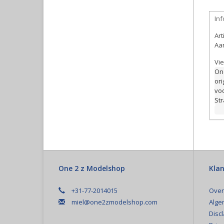
Inf
Ar
Aan
Vie
Ond
or
vo
Str
One 2 z Modelshop
Klan
+31-77-2014015
Over
miel@one2zmodelshop.com
Alge
Disc