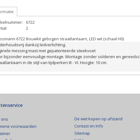
ormatie
tikelnummer:
6722
tal:
2
ssmann 6722 Bouwkit gebogen straatlantaarn, LED wit (schaal H0)
erhoudsvrij dankzij ledverlichting. 
iginele messing mast met gepatenteerde steekvoet 
or bijzonder eenvoudige montage. Montage zonder solderen en gereedsc
aatlantaarn in de stijl van tijdperken III - VI. Hoogte: 10 cm.
tenservice
De wet kopen op afstand
 ons
Contact en Info
mene voorwaarden
Sitemap
laimer