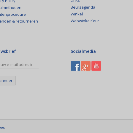
Links
cy Policy
Beursagenda
almethoden
Winkel
htenprocedure
WebwinkelKeur
enden & retourneren
uwsbrief
Socialmedia
onneer
eed