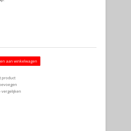
en aan winkelwagen
t product
 toevoegen
vergelijken