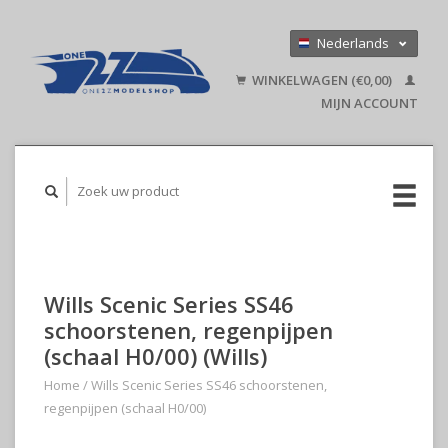
Nederlands
Deutsch
WINKELWAGEN (€0,00)
English
MIJN ACCOUNT
Wills Scenic Series SS46
schoorstenen, regenpijpen
(schaal H0/00) (Wills)
Home
/
Wills Scenic Series SS46 schoorstenen,
regenpijpen (schaal H0/00)