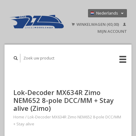
Nederlands
Deutsch
WINKELWAGEN (€0,00)
English
MIJN ACCOUNT
Lok-Decoder MX634R Zimo
NEM652 8-pole DCC/MM + Stay
alive (Zimo)
Home
/
Lok-Decoder MX634R Zimo NEM652 8-pole DCC/MM
+ Stay alive