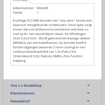
Informatie
Artikelnummer:
MX634R
Aantal:
1
Krachtige DCC/MM decoder met "stay alive" functie met
daarvoor meegeleverde condensator. Deze optie zorgt
ervoor dat vooral kleinere locomotieven niet meer zo
snel op bv. een wissel blijven staan. De Afmetingen:
20,5x15,5x3.5mm . Wordt geleverd met 8-polige stekker
(NEM652) aan een kabelharnas. De decoder heeft 6
functie-uitgangen (waarvan 2 servo sturing) en een
continue belastbaarheid van 1.2A (Piek 2.5A).
Ondersteund SUSI, Railcom, NMRA, Zimo function
mapping.
One 2 z Modelshop
Klantenservice
Nieuwsbrief