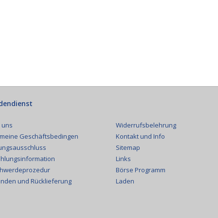
dendienst
Widerrufsbelehrung
 uns
Kontakt und Info
emeine Geschäftsbedingen
Sitemap
ungsausschluss
Links
hlungsinformation
Börse Programm
hwerdeprozedur
Laden
nden und Rücklieferung