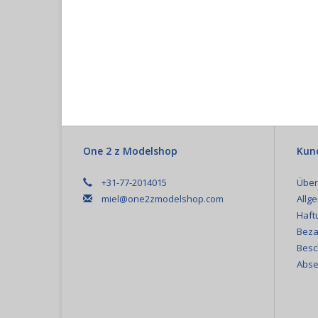
One 2 z Modelshop
Kun
+31-77-2014015
Über
miel@one2zmodelshop.com
Allg
Haft
Beza
Besc
Abse