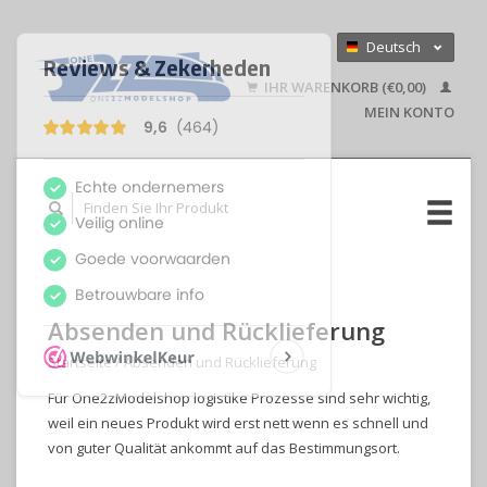
Deutsch
Nederlands
IHR WARENKORB (€0,00)
English
MEIN KONTO
Absenden und Rücklieferung
Startseite
/
Absenden und Rücklieferung
Für One2zModelshop logistike Prozesse sind sehr wichtig,
weil ein neues Produkt wird erst nett wenn es schnell und
von guter Qualität ankommt auf das
Bestimmungsort.