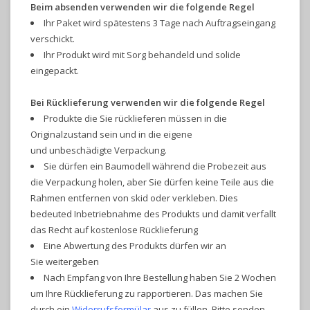
Beim absenden verwenden wir die folgende Regel
Ihr Paket wird spätestens 3
Tage nach Auftragseingang
verschickt
.
Ihr Produkt wird mit Sorg behandeld und solide
eingepackt.
Bei
Rücklieferung
verwenden wir die folgende Regel
Produkte die Sie rücklieferen müssen in die
Originalzustand sein und in die eigene
und
unbeschädigte
Verpackung.
Sie dürfen ein Baumodell während die Probezeit aus
die Verpackung holen, aber Sie dürfen keine Teile aus die
Rahmen e
ntfernen von skid oder v
erkleben
. Dies
bedeuted
Inbetriebnahme des Produkts und damit verfallt
das Recht auf kostenlose Rücklieferung
Eine Abwertung des Produkts dürfen wir an
Sie
weitergeben
Nach
Empfang von Ihre Bestellung haben Sie 2 Wochen
um Ihre Rücklieferung zu rapportieren
. Das machen Sie
durch ein
Widerrufsformülar
aus zu füllen. Bitte senden