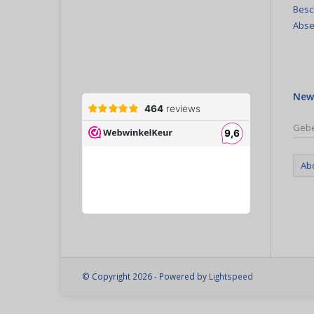
Besc
Abse
New
Ab
© Copyright 2026 - Powered by
Lightspeed