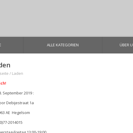
E
ALLE KATEGORIEN
ÜBER 
den
seite
/
Laden
ich!
8. September 2019 :
oor Debijestraat 1a
963 AE Hegelsom
(0)77-2014015
erstag-Freitag 13:00-19:00