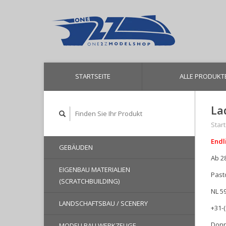
STARTSEITE
ALLE PRODUKT
La
Start
Endl
GEBÄUDEN
Ab 2
EIGENBAU MATERIALIEN
Past
(SCRATCHBUILDING)
NL 5
LANDSCHAFTSBAU / SCENERY
+31-
Donn
MODELLBAU WERKZEUGE