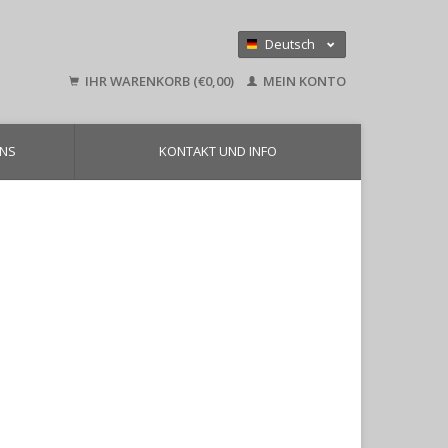
Deutsch
Nederlands
IHR WARENKORB (€0,00)
MEIN KONTO
English
UNS
KONTAKT UND INFO