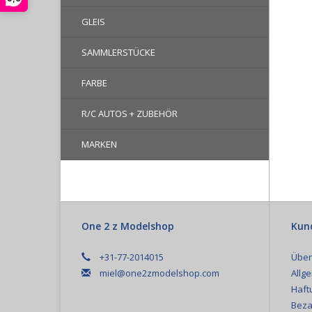
GLEIS
SAMMLERSTÜCKE
FARBE
R/C AUTOS + ZUBEHÖR
MARKEN
One 2 z Modelshop
Kun
+31-77-2014015
Über
miel@one2zmodelshop.com
Allg
Haft
Beza