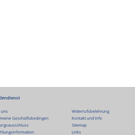
dendienst
Widerrufsbelehrung
 uns
Kontakt und Info
emeine Geschäftsbedingen
Sitemap
ungsausschluss
Links
hlungsinformation