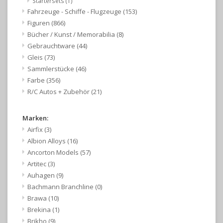
Startersets
(1)
Fahrzeuge - Schiffe - Flugzeuge
(153)
Figuren
(866)
Bücher / Kunst / Memorabilia
(8)
Gebrauchtware
(44)
Gleis
(73)
Sammlerstücke
(46)
Farbe
(356)
R/C Autos + Zubehör
(21)
Marken:
Airfix
(3)
Albion Alloys
(16)
Ancorton Models
(57)
Artitec
(3)
Auhagen
(9)
Bachmann Branchline
(0)
Brawa
(10)
Brekina
(1)
Brikho
(9)