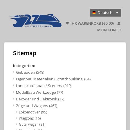
Deutsch
Nederlands
IHR WARENKORB (€0,00)
English
MEIN KONTO
Sitemap
Kategorien:
Gebäuden
(548)
Eigenbau Materialien (Scratchbuilding)
(642)
Landschaftsbau / Scenery
(919)
Modellbau Werkzeuge
(77)
Decoder und Elektronik
(27)
Züge und Wagons
(467)
Lokomotiven
(95)
Waggons
(16)
Güterwagen
(21)