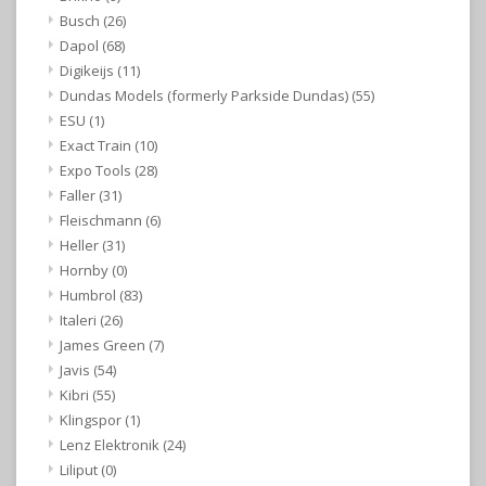
Busch
(26)
Dapol
(68)
Digikeijs
(11)
Dundas Models (formerly Parkside Dundas)
(55)
ESU
(1)
Exact Train
(10)
Expo Tools
(28)
Faller
(31)
Fleischmann
(6)
Heller
(31)
Hornby
(0)
Humbrol
(83)
Italeri
(26)
James Green
(7)
Javis
(54)
Kibri
(55)
Klingspor
(1)
Lenz Elektronik
(24)
Liliput
(0)