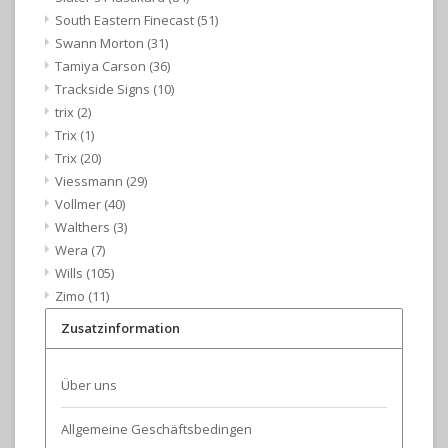
South Eastern Finecast
(51)
Swann Morton
(31)
Tamiya Carson
(36)
Trackside Signs
(10)
trix
(2)
Trix
(1)
Trix
(20)
Viessmann
(29)
Vollmer
(40)
Walthers
(3)
Wera
(7)
Wills
(105)
Zimo
(11)
Zusatzinformation
Über uns
Allgemeine Geschäftsbedingen