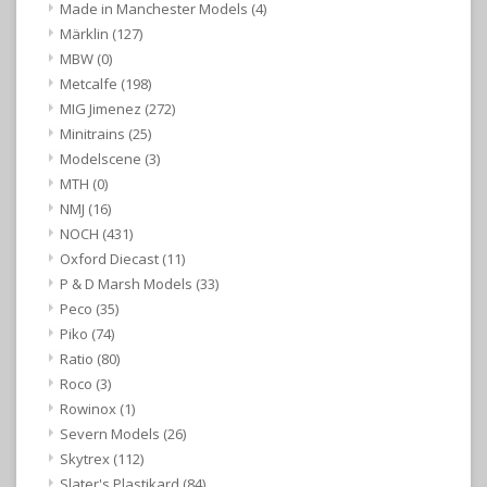
Made in Manchester Models
(4)
Märklin
(127)
MBW
(0)
Metcalfe
(198)
MIG Jimenez
(272)
Minitrains
(25)
Modelscene
(3)
MTH
(0)
NMJ
(16)
NOCH
(431)
Oxford Diecast
(11)
P & D Marsh Models
(33)
Peco
(35)
Piko
(74)
Ratio
(80)
Roco
(3)
Rowinox
(1)
Severn Models
(26)
Skytrex
(112)
Slater's Plastikard
(84)