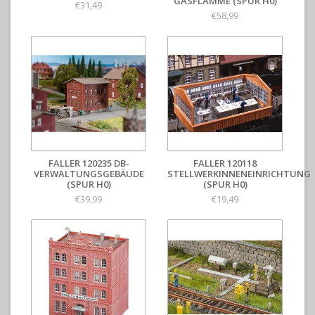
ASFLAMME (SPUR H0)
€31,49
€58,99
FALLER 120235 DB-
FALLER 120118
VERWALTUNGSGEBÄUDE
STELLWERKINNENEINRICHTUNG
(SPUR H0)
(SPUR H0)
€39,99
€19,49