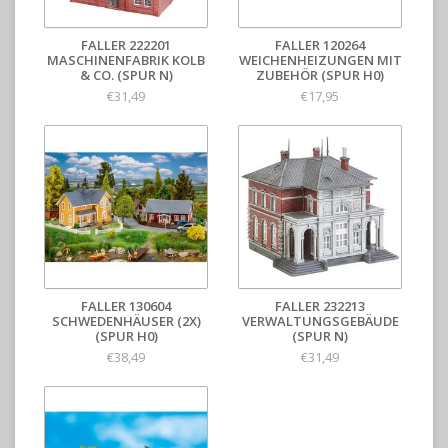
FALLER 222201
FALLER 120264
MASCHINENFABRIK KOLB
WEICHENHEIZUNGEN MIT
& CO. (SPUR N)
ZUBEHÖR (SPUR H0)
€31,49
€17,95
FALLER 130604
FALLER 232213
SCHWEDENHÄUSER (2X)
VERWALTUNGSGEBÄUDE
(SPUR H0)
(SPUR N)
€38,49
€31,49