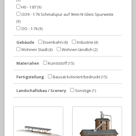
H0 - 1:87
(9)
OO9 - 1:76 Schmalspur auf 9mm N-Gleis Spurweite
(9)
OO - 1:76
(9)
Gebäude
Eisenbahn
Industrie
(6)
(4)
Wohnen Stadt
Wohnen ländlich
(4)
(2)
Materialien
Kunststoff
(15)
Fertigstellung
Bausat koloriert/bedruckt
(15)
Landschaftsbau / Scenery
Sonstige
(1)