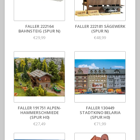
FALLER 222164
FALLER 222181 SÄGEWERK
BAHNSTEIG (SPUR N)
(SPUR N)
€29,99
€48,99
FALLER 191751 ALPEN-
FALLER 130449
HAMMERSCHMIEDE
STADTKINO BELARIA
(SPUR H0)
(SPUR H0)
€27,49
€71,99