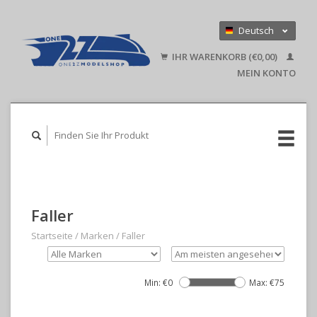
Deutsch
Nederlands
IHR WARENKORB (€0,00)
English
MEIN KONTO
Faller
Startseite
/
Marken
/
Faller
Min: €
0
Max: €
75