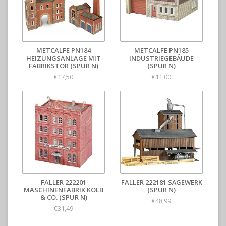
METCALFE PN184
METCALFE PN185
HEIZUNGSANLAGE MIT
INDUSTRIEGEBÄUDE
FABRIKSTOR (SPUR N)
(SPUR N)
€17,50
€11,00
FALLER 222201
FALLER 222181 SÄGEWERK
MASCHINENFABRIK KOLB
(SPUR N)
& CO. (SPUR N)
€48,99
€31,49