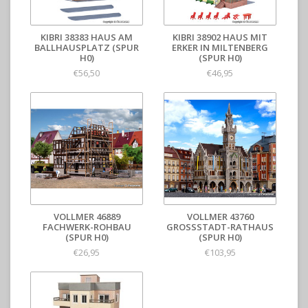
KIBRI 38383 HAUS AM
KIBRI 38902 HAUS MIT
BALLHAUSPLATZ (SPUR
ERKER IN MILTENBERG
H0)
(SPUR H0)
€56,50
€46,95
VOLLMER 46889
VOLLMER 43760
FACHWERK-ROHBAU
GROSSSTADT-RATHAUS (
(SPUR H0)
SPUR H0)
€26,95
€103,95