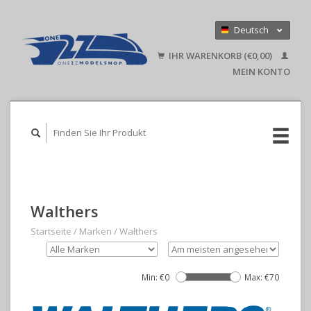
Deutsch
Nederlands
IHR WARENKORB (€0,00)
English
MEIN KONTO
Walthers
Startseite
/
Marken
/
Walthers
Min: €
0
Max: €
70