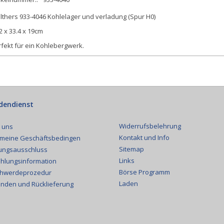
lthers 933-4046 Kohlelager und verladung (Spur H0)
2 x 33.4 x 19cm
fekt für ein Kohlebergwerk.
dendienst
Widerrufsbelehrung
 uns
Kontakt und Info
emeine Geschäftsbedingen
Sitemap
ungsausschluss
Links
hlungsinformation
Börse Programm
hwerdeprozedur
Laden
nden und Rücklieferung