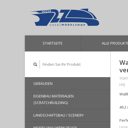
STARTSEITE
ALLE PRODUKT
Wa
ve
Start
GEBÄUDEN
H0)
Walt
EIGENBAU MATERIALIEN
(SCRATCHBUILDING)
49.2 
LANDSCHAFTSBAU / SCENERY
Perf
Lese
MODELLBAU WERKZEUGE