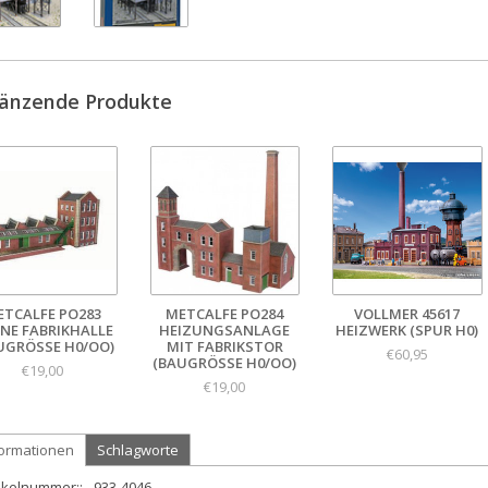
änzende Produkte
ETCALFE PO283
METCALFE PO284
VOLLMER 45617
INE FABRIKHALLE
HEIZUNGSANLAGE
HEIZWERK (SPUR H0)
UGRÖSSE H0/OO)
MIT FABRIKSTOR
€60,95
(BAUGRÖSSE H0/OO)
€19,00
€19,00
formationen
Schlagworte
ikelnummer::
933-4046