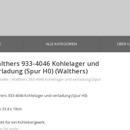
E
ALLE KATEGORIEN
ÜBER 
lthers 933-4046 Kohlelager und
rladung (Spur H0) (Walthers)
seite
/
Walthers 933-4046 Kohlelager und verladung (Spur
hers 933-4046 Kohlelager und verladung (Spur H0)
x 33.4 x 19cm
ekt für ein Kohlebergwerk.
n Sie mehr...