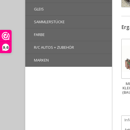
GLEIS
SAMMLERSTÜCKE
Erg
FARBE
R/C AUTOS + ZUBEHÖR
9,6
MARKEN
M
KLE
(BA
In
Art