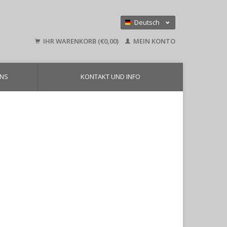
Deutsch
Nederlands
IHR WARENKORB (€0,00)
MEIN KONTO
English
UNS
KONTAKT UND INFO