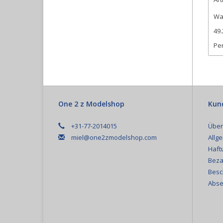
Wa
49.
Per
One 2 z Modelshop
Kun
+31-77-2014015
Über
miel@one2zmodelshop.com
Allg
Haft
Beza
Besc
Abse