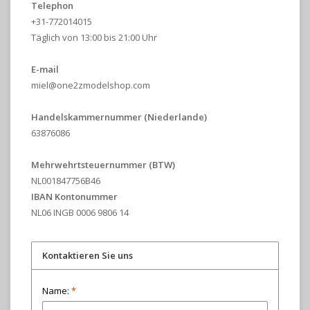
Telephon
+31-772014015
Täglich von 13:00 bis 21:00 Uhr
E-mail
miel@one2zmodelshop.com
Handelskammernummer (Niederlande)
63876086
Mehrwehrtsteuernummer
(BTW)
NL001847756B46
IBAN Kontonummer
NL06 INGB 0006 9806 14
Kontaktieren Sie uns
Name:
*