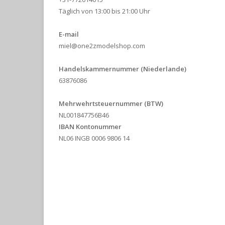
Täglich von 13:00 bis 21:00 Uhr
E-mail
miel@one2zmodelshop.com
Handelskammernummer (Niederlande)
63876086
Mehrwehrtsteuernummer
(BTW)
NL001847756B46
IBAN Kontonummer
NL06 INGB 0006 9806 14