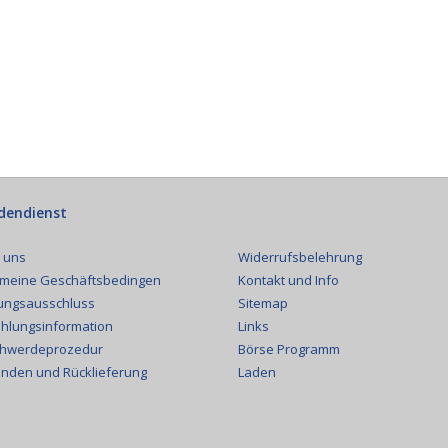
dendienst
Widerrufsbelehrung
 uns
Kontakt und Info
emeine Geschäftsbedingen
Sitemap
ungsausschluss
Links
hlungsinformation
Börse Programm
hwerdeprozedur
Laden
nden und Rücklieferung