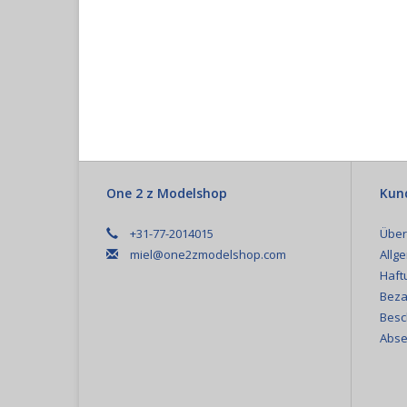
One 2 z Modelshop
Kun
+31-77-2014015
Über
miel@one2zmodelshop.com
Allg
Haft
Beza
Besc
Abse