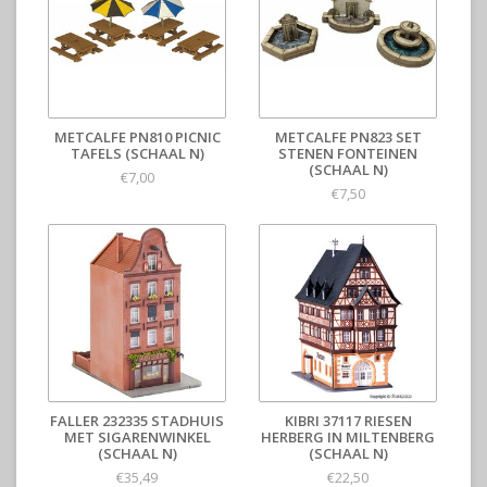
METCALFE PN810 PICNIC
METCALFE PN823 SET
TAFELS (SCHAAL N)
STENEN FONTEINEN
(SCHAAL N)
€7,00
€7,50
FALLER 232335 STADHUIS
KIBRI 37117 RIESEN
MET SIGARENWINKEL
HERBERG IN MILTENBERG
(SCHAAL N)
(SCHAAL N)
€35,49
€22,50