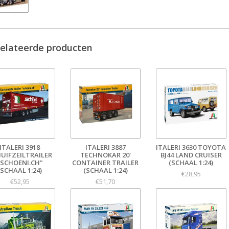
elateerde producten
ITALERI 3918
ITALERI 3887
ITALERI 3630 TOYOTA
UIFZEILTRAILER
TECHNOKAR 20'
BJ44 LAND CRUISER
"SCHOENI.CH"
CONTAINER TRAILER
(SCHAAL 1:24)
(SCHAAL 1:24)
(SCHAAL 1:24)
€28,95
€52,95
€51,70