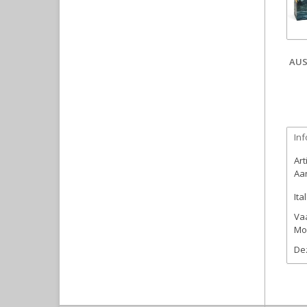
AUS
Inf
Ar
Aan
Ita
Vaa
Mod
Dez