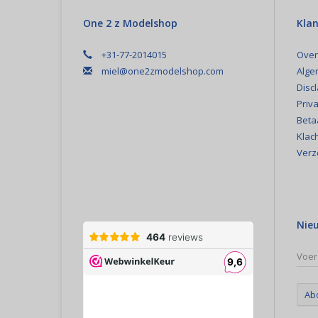
One 2 z Modelshop
Klan
+31-77-2014015
Over
miel@one2zmodelshop.com
Alge
Disc
Priva
Beta
Klac
Verz
Nie
Ab