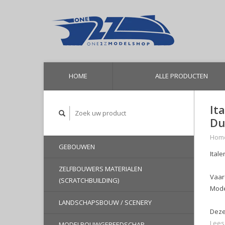
HOME
ALLE PRODUCTEN
It
Du
Hom
GEBOUWEN
Itale
ZELFBOUWERS MATERIALEN
Vaar
(SCRATCHBUILDING)
Mode
LANDSCHAPSBOUW / SCENERY
Deze
Lees
MODELBOUWGEREEDSCHAP