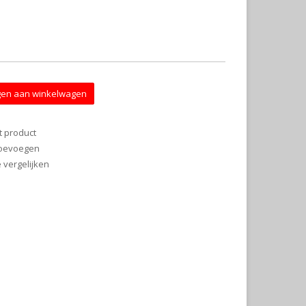
en aan winkelwagen
t product
 toevoegen
vergelijken