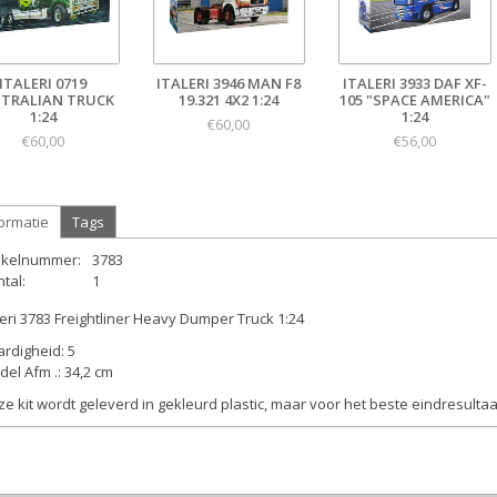
ITALERI 0719
ITALERI 3946 MAN F8
ITALERI 3933 DAF XF-
TRALIAN TRUCK
19.321 4X2 1:24
105 "SPACE AMERICA"
1:24
1:24
€60,00
€60,00
€56,00
ormatie
Tags
tikelnummer:
3783
tal:
1
leri 3783 Freightliner Heavy Dumper Truck 1:24
rdigheid: 5
el Afm .: 34,2 cm
e kit wordt geleverd in gekleurd plastic, maar voor het beste eindresultaa