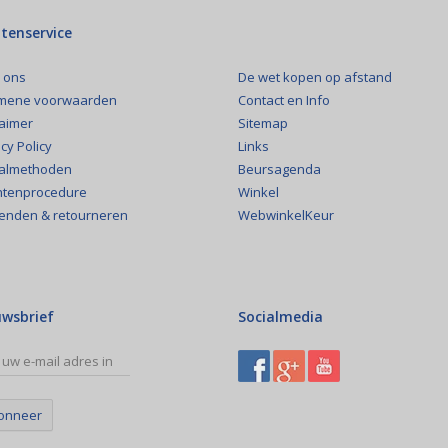
tenservice
De wet kopen op afstand
 ons
Contact en Info
mene voorwaarden
Sitemap
laimer
Links
cy Policy
Beursagenda
almethoden
Winkel
htenprocedure
WebwinkelKeur
enden & retourneren
uwsbrief
Socialmedia
onneer