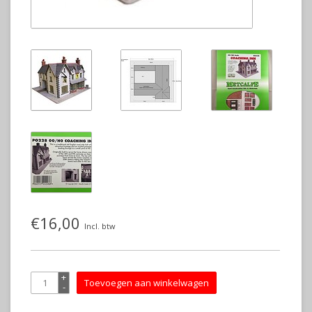
€16,00
Incl. btw
+
Toevoegen aan winkelwagen
-