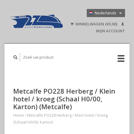
Nederlands
Deutsch
WINKELWAGEN (€0,00)
English
MIJN ACCOUNT
Metcalfe PO228 Herberg / Klein
hotel / kroeg (Schaal H0/00,
Karton) (Metcalfe)
Home
/
Metcalfe PO228 Herberg / Klein hotel / kroeg
(Schaal H0/00, Karton)