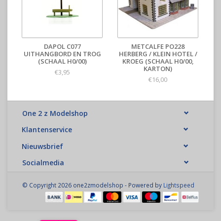
DAPOL C077
METCALFE PO228
UITHANGBORD EN TROG
HERBERG / KLEIN HOTEL /
(SCHAAL H0/00)
KROEG (SCHAAL H0/00,
KARTON)
€3,95
€16,00
One 2 z Modelshop
Klantenservice
Nieuwsbrief
Socialmedia
© Copyright 2026 one2zmodelshop - Powered by
Lightspeed