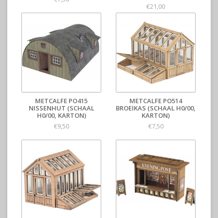
€21,00
METCALFE PO415
METCALFE PO514
NISSENHUT (SCHAAL
BROEIKAS (SCHAAL H0/00,
H0/00, KARTON)
KARTON)
€9,50
€7,50