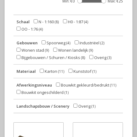
Min: €
0
Max: €
25
Schaal
N - 1:160
H0 - 1:87
(8)
(4)
OO - 1:76
(4)
Gebouwen
Spoorweg
Industriëel
(4)
(2)
Wonen stad
Wonen landelijk
(9)
(9)
Bijgebouwen / Schuren / Kiosks
Overig
(8)
(3)
Materiaal
Karton
Kunststof
(11)
(1)
Afwerkingsniveau
Bouwkit gekleurd/bedrukt
(11)
Bouwkit ongeschilderd
(1)
Landschapsbouw / Scenery
Overig
(1)