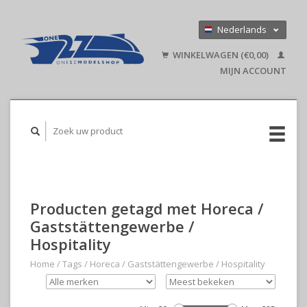
Nederlands
Deutsch
WINKELWAGEN (€0,00)
English
MIJN ACCOUNT
Producten getagd met Horeca /
Gaststättengewerbe /
Hospitality
Home
/
Tags
/
Horeca / Gaststättengewerbe / Hospitality