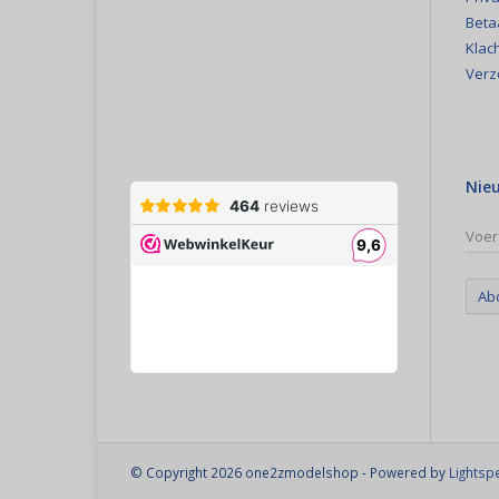
Beta
Klac
Verz
Nie
Ab
© Copyright 2026 one2zmodelshop - Powered by
Lightsp