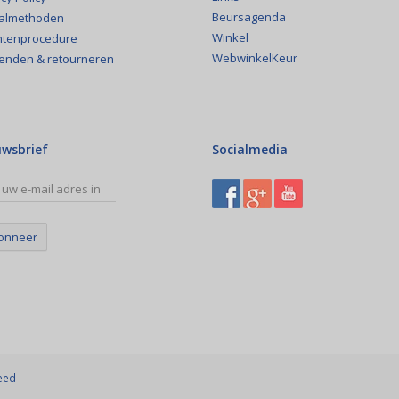
Beursagenda
almethoden
Winkel
htenprocedure
WebwinkelKeur
enden & retourneren
uwsbrief
Socialmedia
onneer
eed