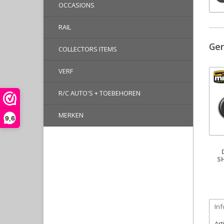
OCCASIONS
RAIL
Ger
COLLECTORS ITEMS
VERF
R/C AUTO'S + TOEBEHOREN
MERKEN
9,6
S
Inf
Ar