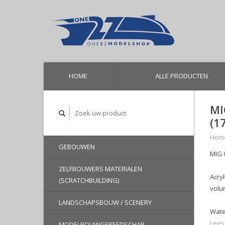
HOME
ALLE PRODUCTEN
MI
(1
Hom
GEBOUWEN
MIG 
ZELFBOUWERS MATERIALEN
Acry
(SCRATCHBUILDING)
volu
LANDSCHAPSBOUW / SCENERY
Wate
Lees
MODELBOUWGEREEDSCHAP