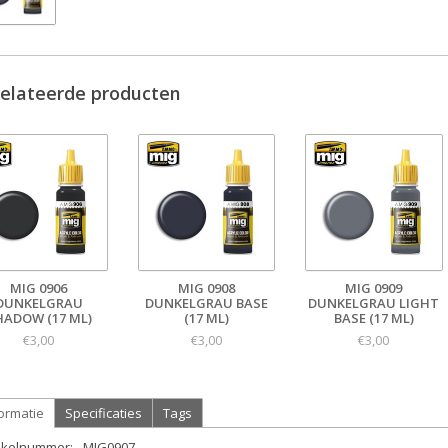
elateerde producten
MIG 0906
MIG 0908
MIG 0909
DUNKELGRAU
DUNKELGRAU BASE
DUNKELGRAU LIGHT
HADOW (17 ML)
(17 ML)
BASE (17 ML)
€3,00
€3,00
€3,00
ormatie
Specificaties
Tags
tikelnummer:
MIG0907