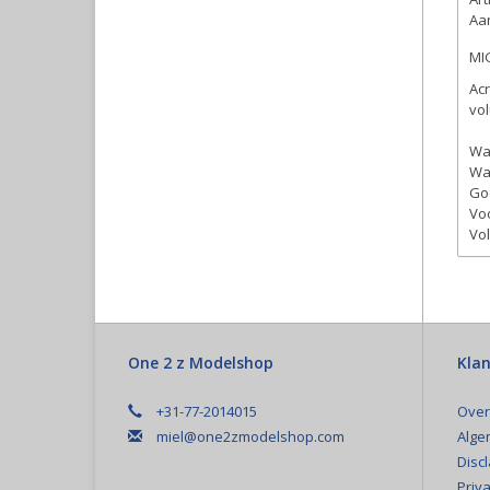
Aan
MI
Acr
vol
Wat
Wat
Go
Vo
Vol
One 2 z Modelshop
Klan
+31-77-2014015
Over
miel@one2zmodelshop.com
Alge
Disc
Priva