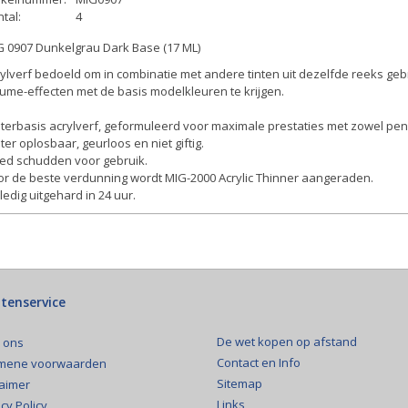
tal:
4
G 0907 Dunkelgrau Dark Base (17 ML)
ylverf bedoeld om in combinatie met andere tinten uit dezelfde reeks gebr
ume-effecten met de basis modelkleuren te krijgen.
erbasis acrylverf, geformuleerd voor maximale prestaties met zowel pens
er oplosbaar, geurloos en niet giftig.
ed schudden voor gebruik.
or de beste verdunning wordt MIG-2000 Acrylic Thinner aangeraden.
ledig uitgehard in 24 uur.
tenservice
De wet kopen op afstand
 ons
Contact en Info
mene voorwaarden
Sitemap
laimer
Links
cy Policy