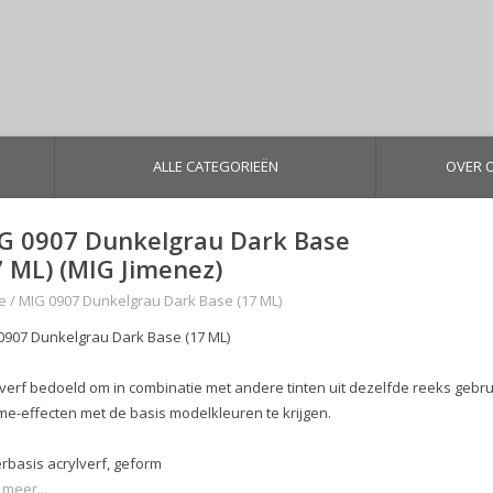
ALLE CATEGORIEËN
OVER 
G 0907 Dunkelgrau Dark Base
7 ML) (MIG Jimenez)
e
/
MIG 0907 Dunkelgrau Dark Base (17 ML)
0907 Dunkelgrau Dark Base (17 ML)
lverf bedoeld om in combinatie met andere tinten uit dezelfde reeks gebrui
me-effecten met de basis modelkleuren te krijgen.
rbasis acrylverf, geform
 meer...