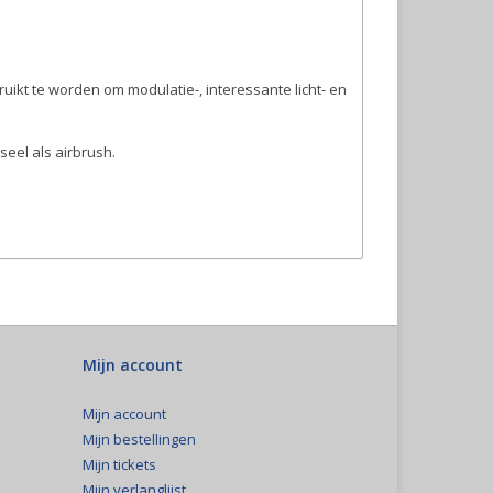
uikt te worden om modulatie-, interessante licht- en
eel als airbrush.
Mijn account
Mijn account
Mijn bestellingen
Mijn tickets
Mijn verlanglijst