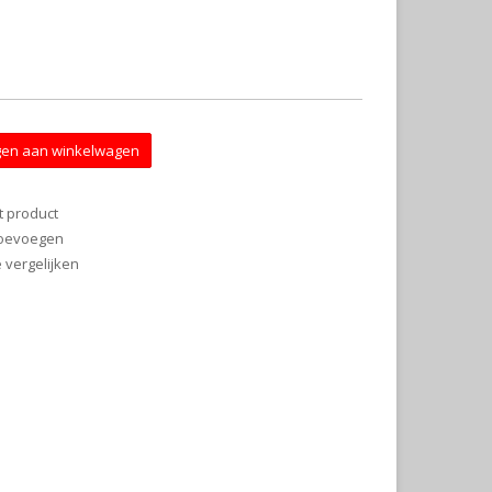
en aan winkelwagen
t product
 toevoegen
vergelijken