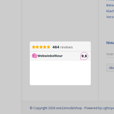
Beta
Klac
Verz
Nie
Ab
© Copyright 2026 one2zmodelshop - Powered by
Lightsp