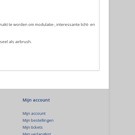
uikt te worden om modulatie-, interessante licht- en
eel als airbrush.
Mijn account
Mijn account
Mijn bestellingen
Mijn tickets
Mijn verlanglijst