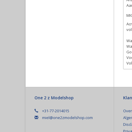
Aan
MI
Acr
vol
Wat
Wat
Go
Vo
Vol
One 2 z Modelshop
Klan
+31-77-2014015
Over
miel@one2zmodelshop.com
Alge
Disc
Priva