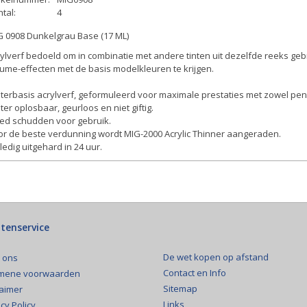
tal:
4
G 0908 Dunkelgrau Base (17 ML)
ylverf bedoeld om in combinatie met andere tinten uit dezelfde reeks gebr
ume-effecten met de basis modelkleuren te krijgen.
erbasis acrylverf, geformuleerd voor maximale prestaties met zowel pens
er oplosbaar, geurloos en niet giftig.
ed schudden voor gebruik.
or de beste verdunning wordt MIG-2000 Acrylic Thinner aangeraden.
ledig uitgehard in 24 uur.
tenservice
De wet kopen op afstand
 ons
Contact en Info
mene voorwaarden
Sitemap
laimer
Links
cy Policy