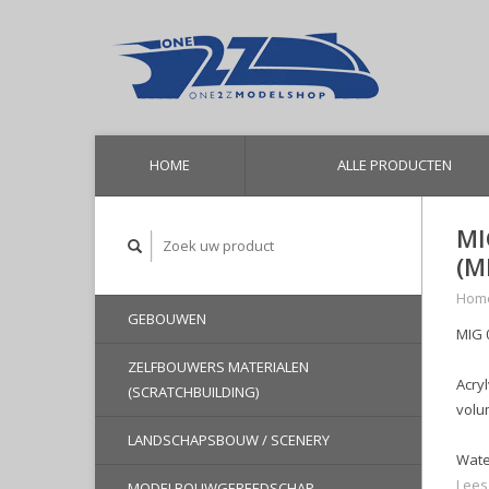
HOME
ALLE PRODUCTEN
MI
(M
Hom
GEBOUWEN
MIG 
ZELFBOUWERS MATERIALEN
Acry
(SCRATCHBUILDING)
volu
LANDSCHAPSBOUW / SCENERY
Wate
Lees
MODELBOUWGEREEDSCHAP