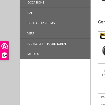
OCCASIONS
RAIL
Ger
COLLECTORS ITEMS
VERF
R/C AUTO'S + TOEBEHOREN
MERKEN
9,6
S
Inf
Ar