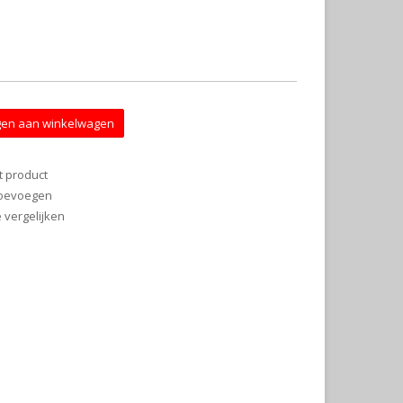
en aan winkelwagen
t product
 toevoegen
vergelijken