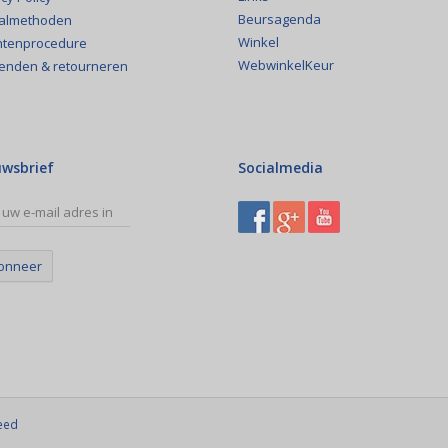
Beursagenda
almethoden
Winkel
htenprocedure
WebwinkelKeur
enden & retourneren
uwsbrief
Socialmedia
onneer
eed