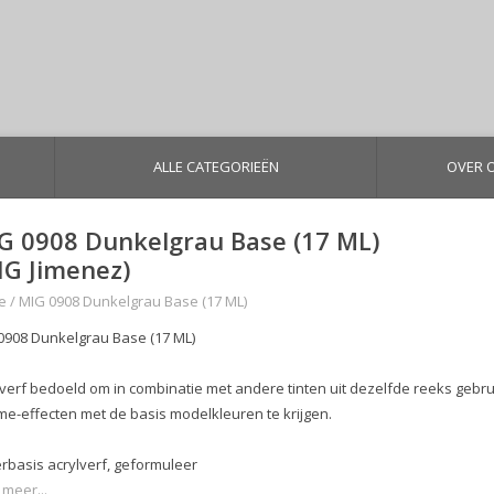
ALLE CATEGORIEËN
OVER 
G 0908 Dunkelgrau Base (17 ML)
IG Jimenez)
e
/
MIG 0908 Dunkelgrau Base (17 ML)
0908 Dunkelgrau Base (17 ML)
lverf bedoeld om in combinatie met andere tinten uit dezelfde reeks gebrui
me-effecten met de basis modelkleuren te krijgen.
rbasis acrylverf, geformuleer
 meer...