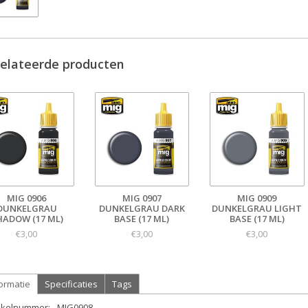
elateerde producten
MIG 0906
MIG 0907
MIG 0909
DUNKELGRAU
DUNKELGRAU DARK
DUNKELGRAU LIGHT
HADOW (17 ML)
BASE (17 ML)
BASE (17 ML)
€3,00
€3,00
€3,00
ormatie
Specificaties
Tags
tikelnummer:
MIG0908