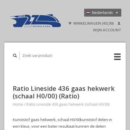
Nederlands
Deutsch
WINKELWAGEN (€0,00)
English
MIJN ACCOUNT
Ratio Lineside 436 gaas hekwerk
(schaal H0/00) (Ratio)
Home
/
Ratio Lineside 436 gaas hekwerk (schaal H0/00)
Kunststof gaas hekwerk, schaal H0/00kunststof delen in
een kleur, voor een beter resultaat kunnen de delen