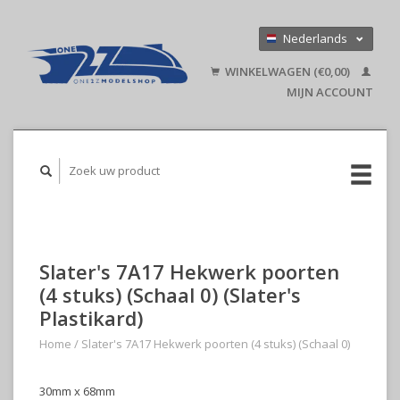
Nederlands
Deutsch
WINKELWAGEN (€0,00)
English
MIJN ACCOUNT
Slater's 7A17 Hekwerk poorten
(4 stuks) (Schaal 0) (Slater's
Plastikard)
Home
/
Slater's 7A17 Hekwerk poorten (4 stuks) (Schaal 0)
30mm x 68mm