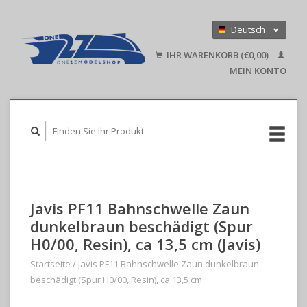
Deutsch
Nederlands
IHR WARENKORB (€0,00)
English
MEIN KONTO
Javis PF11 Bahnschwelle Zaun
dunkelbraun beschädigt (Spur
H0/00, Resin), ca 13,5 cm (Javis)
Startseite
/
Javis PF11 Bahnschwelle Zaun dunkelbraun
beschädigt (Spur H0/00, Resin), ca 13,5 cm