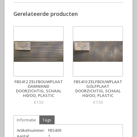
Gerelateerde producten
FBS412 ZELFBOUWPLAAT
FBS410 ZELFBOUWPLAAT
DAMWAND
GOLFPLAAT
DOORZICHTIG, SCHAAL
DOORZICHTIG, SCHAAL
H0/OO, PLASTIC
H0/OO, PLASTIC
€7,50
€7,50
Informatie
Tags
Artikelnummer:
FBS409
Aantal:
1