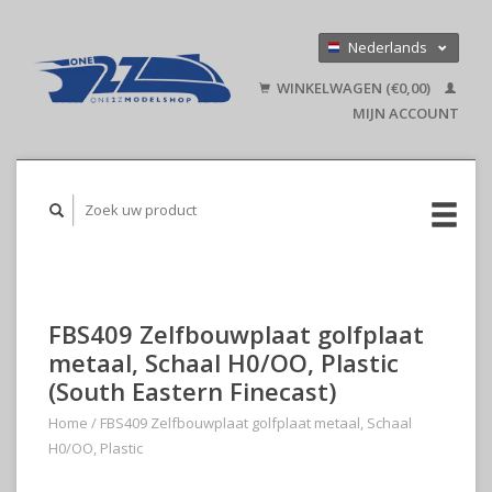
Nederlands
Deutsch
WINKELWAGEN (€0,00)
English
MIJN ACCOUNT
FBS409 Zelfbouwplaat golfplaat
metaal, Schaal H0/OO, Plastic
(South Eastern Finecast)
Home
/
FBS409 Zelfbouwplaat golfplaat metaal, Schaal
H0/OO, Plastic