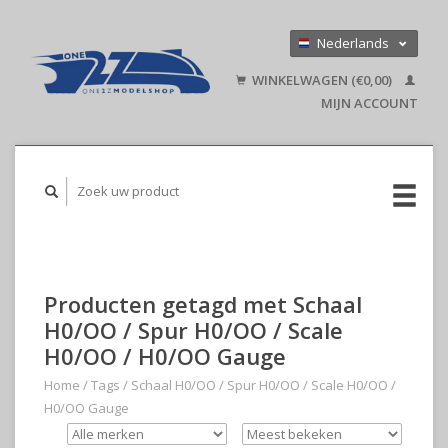
Nederlands
Deutsch
WINKELWAGEN (€0,00)
English
MIJN ACCOUNT
Producten getagd met Schaal
H0/OO / Spur H0/OO / Scale
H0/OO / H0/OO Gauge
Home
/
Tags
/
Schaal H0/OO / Spur H0/OO / Scale H0/OO /
H0/OO Gauge