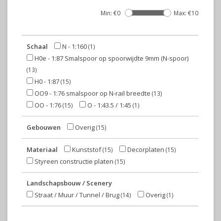
Min: €
0
Max: €
10
Schaal
N - 1:160
(1)
H0e - 1:87 Smalspoor op spoorwijdte 9mm (N-spoor)
(13)
H0 - 1:87
(15)
OO9 - 1:76 smalspoor op N-rail breedte
(13)
OO - 1:76
O - 1:43.5 / 1:45
(15)
(1)
Gebouwen
Overig
(15)
Materiaal
Kunststof
Decorplaten
(15)
(15)
Styreen constructie platen
(15)
Landschapsbouw / Scenery
Straat / Muur / Tunnel / Brug
Overig
(14)
(1)