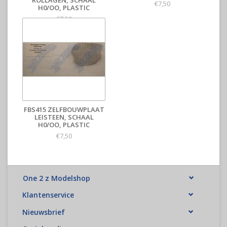
ROLLAGEN, SCHAAL
€7,50
H0/OO, PLASTIC
€7,50
FBS415 ZELFBOUWPLAAT
LEISTEEN, SCHAAL
H0/OO, PLASTIC
€7,50
One 2 z Modelshop
Klantenservice
Nieuwsbrief