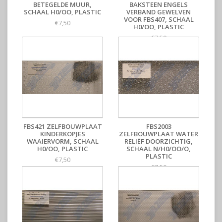
BETEGELDE MUUR,
BAKSTEEN ENGELS
SCHAAL H0/OO, PLASTIC
VERBAND GEWELVEN
VOOR FBS407, SCHAAL
€7,50
H0/OO, PLASTIC
€7,50
FBS421 ZELFBOUWPLAAT
FBS2003
KINDERKOPJES
ZELFBOUWPLAAT WATER
WAAIERVORM, SCHAAL
RELIËF DOORZICHTIG,
H0/OO, PLASTIC
SCHAAL N/H0/OO/O,
PLASTIC
€7,50
€7,50