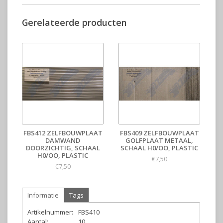
Gerelateerde producten
FBS412 ZELFBOUWPLAAT
FBS409 ZELFBOUWPLAAT
DAMWAND
GOLFPLAAT METAAL,
DOORZICHTIG, SCHAAL
SCHAAL H0/OO, PLASTIC
H0/OO, PLASTIC
€7,50
€7,50
Informatie
Tags
Artikelnummer:
FBS410
Aantal:
10