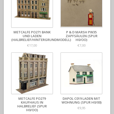
METCALFE PO271 BANK
P & D MARSH PW35
UND LADEN
ZAPFSÄULEN (SPUR
(HALBRELIEF/HINTERGRUNDMODELL)
H0/OO)
€17,00
€7,00
METCALFE PO279
DAPOL C019 LADEN MIT
KAUFHAUS IN
WOHNUNG (SPUR H0/00)
HALBRELIEF (SPUR
€9,95
H0/OO)