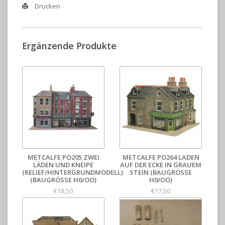
Drucken
Ergänzende Produkte
METCALFE PO205 ZWEI
METCALFE PO264 LADEN
LÄDEN UND KNEIPE
AUF DER ECKE IN GRAUEM
(RELIEF/HINTERGRUNDMODELL)
STEIN (BAUGRÖSSE H
(BAUGRÖSSE H0/OO)
0/OO)
€18,50
€17,50