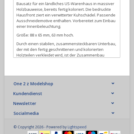
Bausatz für ein ländliches US-Warenhaus in massiver
Holzbauweise, bereits fertig koloriert. Die bedruckte
Hausfront ziert ein verwitterter Kuhschädel. Passende
Ausschneidemotive enthalten. Vorbereitet zum Einbau
einer Innenbeleuchtung.
Größe: 88 x 65 mm, 63 mm hoch.
Durch einen stabilen, zusammensteckbaren Unterbau,
der mit den fertig geschnittenen und kolorierten
Holzteilen verkleidet wird, ist der Zusammenbau
besonders einfach. Zusätzlich sind lediglich ein
Bastelmesser und Modellbaukleber oder Alleskleber
erforderlich.
Dieses Kit wird aus farbigem Kunststoff geliefert. Für
One 2 z Modelshop
das beste Endergebnis empfehlen wir jedoch, das
Produkt zu lackieren.
Kundendienst
Newsletter
Socialmedia
© Copyright 2026 - Powered by
Lightspeed