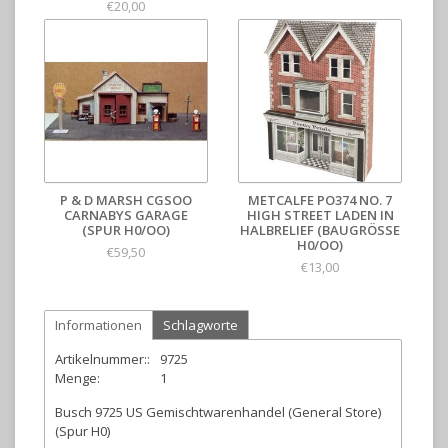
€20,00
P & D MARSH CGSOO
METCALFE PO374 NO. 7
CARNABYS GARAGE
HIGH STREET LADEN IN
(SPUR H0/OO)
HALBRELIEF (BAUGRÖSSE H
0/OO)
€59,50
€13,00
Informationen
Schlagworte
Artikelnummer::
9725
Menge:
1
Busch 9725 US Gemischtwarenhandel (General Store)
(Spur H0)