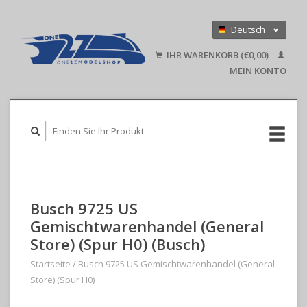
Deutsch
Nederlands
IHR WARENKORB (€0,00)
English
MEIN KONTO
Busch 9725 US
Gemischtwarenhandel (General
Store) (Spur H0) (Busch)
Startseite
/
Busch 9725 US Gemischtwarenhandel (General
Store) (Spur H0)