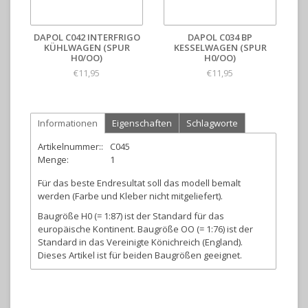
DAPOL C042 INTERFRIGO
DAPOL C034 BP
KÜHLWAGEN (SPUR
KESSELWAGEN (SPUR
H0/OO)
H0/OO)
€11,95
€11,95
Informationen
Eigenschaften
Schlagworte
Artikelnummer::
C045
Menge:
1
Für das beste Endresultat soll das modell bemalt
werden (Farbe und Kleber nicht mitgeliefert).
Baugröße H0 (= 1:87) ist der Standard für das
europäische Kontinent. Baugröße OO (= 1:76) ist der
Standard in das Vereinigte Könichreich (England).
Dieses Artikel ist für beiden Baugrößen geeignet.