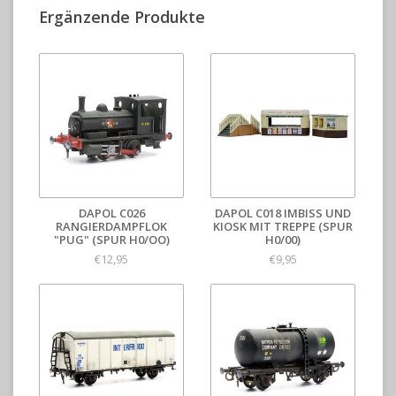
Ergänzende Produkte
DAPOL C026
DAPOL C018 IMBISS UND K
RANGIERDAMPFLOK
IOSK MIT TREPPE (SPUR H
"PUG" (SPUR H0/OO)
0/00)
€12,95
€9,95