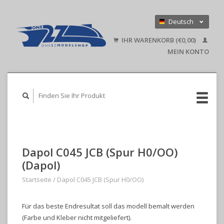
Deutsch
Nederlands
IHR WARENKORB (€0,00)
English
MEIN KONTO
Dapol C045 JCB (Spur H0/OO)
(Dapol)
Startseite
/
Dapol C045 JCB (Spur H0/OO)
Für das beste Endresultat soll das modell bemalt werden
(Farbe und Kleber nicht mitgeliefert).