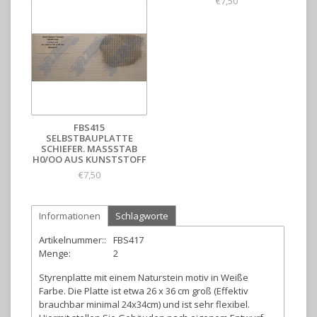
€7,50
€7,50
FBS415
SELBSTBAUPLATTE
SCHIEFER. MASSSTAB H
0/OO AUS KUNSTSTOFF
€7,50
Informationen
Schlagworte
Artikelnummer::
FBS417
Menge:
2
Styrenplatte mit einem Naturstein motiv in Weiße
Farbe. Die Platte ist etwa 26 x 36 cm groß (Effektiv
brauchbar minimal 24x34cm) und ist sehr flexibel.