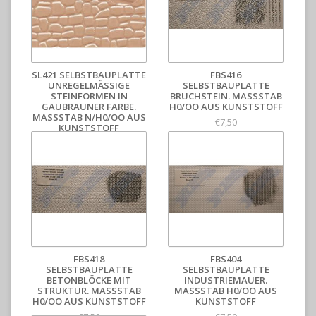
SL421 SELBSTBAUPLATTE
FBS416
UNREGELMÄSSIGE S
SELBSTBAUPLATTE
TEINFORMEN IN G
BRUCHSTEIN. MASSSTAB H
AUBRAUNER FARBE. M
0/OO AUS KUNSTSTOFF
ASSSTAB N/H0/OO AUS KU
€7,50
NSTSTOFF
€6,00
FBS418
FBS404
SELBSTBAUPLATTE
SELBSTBAUPLATTE
BETONBLÖCKE MIT
INDUSTRIEMAUER.
STRUKTUR. MASSSTAB H
MASSSTAB H0/OO AUS K
0/OO AUS KUNSTSTOFF
UNSTSTOFF