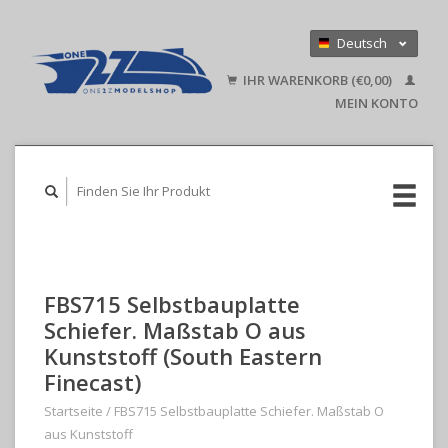
Deutsch
Nederlands
IHR WARENKORB (€0,00)
English
MEIN KONTO
FBS715 Selbstbauplatte
Schiefer. Maßstab O aus
Kunststoff (South Eastern
Finecast)
Startseite
/
FBS715 Selbstbauplatte Schiefer. Maßstab O
aus Kunststoff