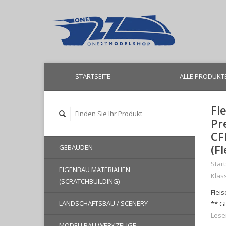
STARTSEITE
ALLE PRODUKT
Fl
Pr
CF
(F
GEBÄUDEN
Start
EIGENBAU MATERIALIEN
Klas
(SCRATCHBUILDING)
Flei
LANDSCHAFTSBAU / SCENERY
** G
Lese
MODELLBAU WERKZEUGE