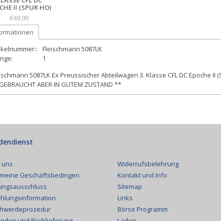
CHE II (SPUR HO)
€49,00
formationen
ikelnummer::
Fleischmann 5087LK
nge:
1
ischmann 5087LK Ex Preussischer Abteilwagen 3. Klasse CFL DC Epoche II 
 GEBRAUCHT ABER IN GUTEM ZUSTAND **
dendienst
Widerrufsbelehrung
 uns
Kontakt und Info
emeine Geschäftsbedingen
Sitemap
ungsausschluss
Links
hlungsinformation
Börse Programm
hwerdeprozedur
Laden
nden und Rücklieferung