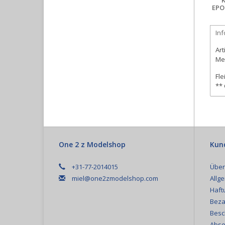
EPO
In
Art
Me
Fle
**
One 2 z Modelshop
Kun
+31-77-2014015
Über
miel@one2zmodelshop.com
Allg
Haft
Beza
Besc
Abse