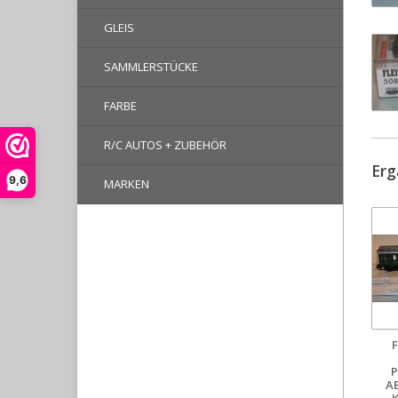
GLEIS
SAMMLERSTÜCKE
FARBE
R/C AUTOS + ZUBEHÖR
Erg
9,6
MARKEN
P
A
K