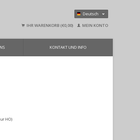
Deutsch
Nederlands
IHR WARENKORB (€0,00)
MEIN KONTO
English
UNS
KONTAKT UND INFO
pur HO)