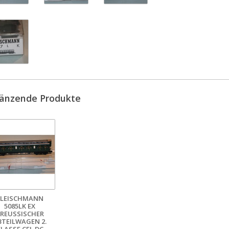
änzende Produkte
FLEISCHMANN
5085LK EX
REUSSISCHER
BTEILWAGEN 2.
LASSE CFL DC