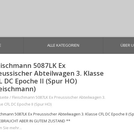
E
ALLE KATEGORIEN
ÜBER 
eischmann 5087LK Ex
eussischer Abteilwagen 3. Klasse
L DC Epoche II (Spur HO)
leischmann)
seite
/
Fleischmann 5087LK Ex Preussischer Abteilwagen 3.
se CFL DC Epoche II (Spur HO)
schmann 5087LK Ex Preussischer Abteilwagen 3. Klasse CFL DC Epoche II (S
EBRAUCHT ABER IN GUTEM ZUSTAND **
n Sie mehr...