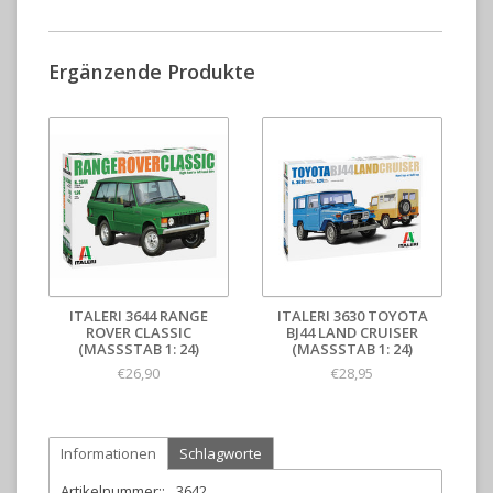
Ergänzende Produkte
ITALERI 3644 RANGE
ITALERI 3630 TOYOTA
ROVER CLASSIC
BJ44 LAND CRUISER
(MASSSTAB 1: 24)
(MASSSTAB 1: 24)
€26,90
€28,95
Informationen
Schlagworte
Artikelnummer::
3642