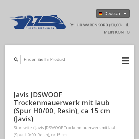
Deutsch
Nederlands
IHR WARENKORB (€0,00)
English
MEIN KONTO
Javis JDSWOOF
Trockenmauerwerk mit laub
(Spur H0/00, Resin), ca 15 cm
(Javis)
Startseite
/
Javis JDSWOOF Trockenmauerwerk mit laub
(Spur H0/00, Resin), ca 15 cm