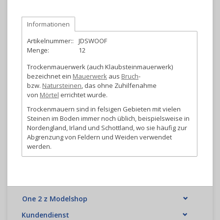
Informationen
Artikelnummer::
JDSWOOF
Menge:
12
Trockenmauerwerk (auch Klaubsteinmauerwerk)
bezeichnet ein
Mauerwerk
aus
Bruch
-
bzw.
Natursteinen
, das ohne Zuhilfenahme
von
Mörtel
errichtet wurde.
Trockenmauern sind in felsigen Gebieten mit vielen
Steinen im Boden immer noch üblich, beispielsweise in
Nordengland, Irland und Schottland, wo sie häufig zur
Abgrenzung von Feldern und Weiden verwendet
werden.
One 2 z Modelshop
Kundendienst