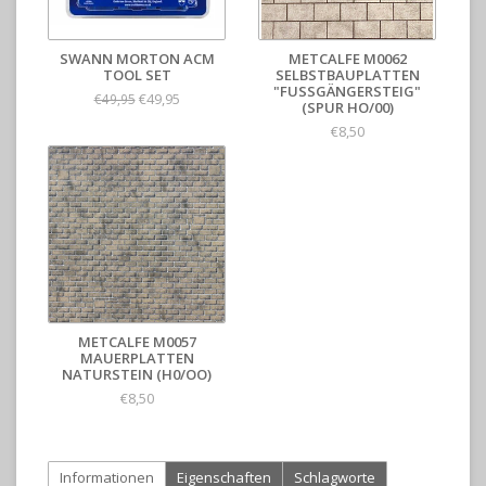
SWANN MORTON ACM
METCALFE M0062
TOOL SET
SELBSTBAUPLATTEN
"FUSSGÄNGERSTEIG"
€49,95
€49,95
(SPUR HO/00)
€8,50
METCALFE M0057
MAUERPLATTEN
NATURSTEIN (H0/OO)
€8,50
Informationen
Eigenschaften
Schlagworte