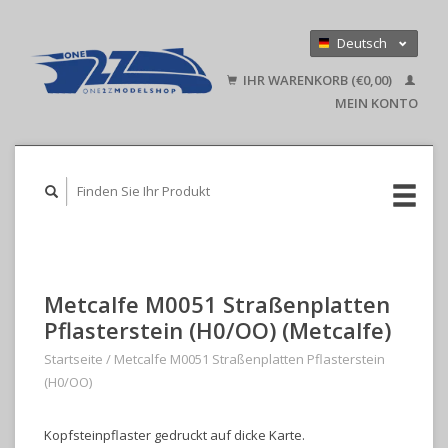
Deutsch
Nederlands
IHR WARENKORB (€0,00)
English
MEIN KONTO
Metcalfe M0051 Straßenplatten
Pflasterstein (H0/OO) (Metcalfe)
Startseite
/
Metcalfe M0051 Straßenplatten Pflasterstein
(H0/OO)
Kopfsteinpflaster gedruckt auf dicke Karte.