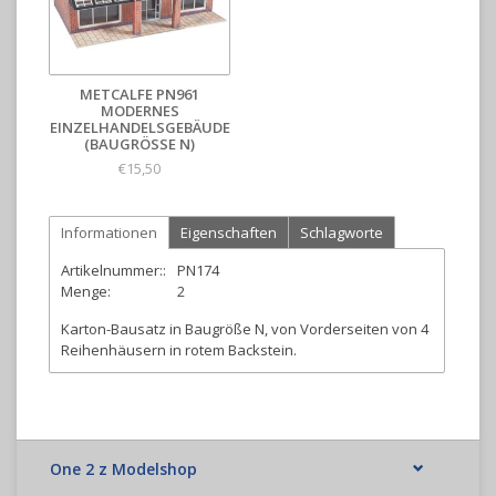
METCALFE PN961
MODERNES
EINZELHANDELSGEBÄUDE
(BAUGRÖSSE N)
€15,50
Informationen
Eigenschaften
Schlagworte
Artikelnummer::
PN174
Menge:
2
Karton-Bausatz in Baugröße N, von Vorderseiten von 4
Reihenhäusern in rotem Backstein.
One 2 z Modelshop