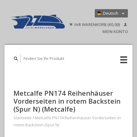
Deutsch
Nederlands
IHR WARENKORB (€0,00)
English
MEIN KONTO
Metcalfe PN174 Reihenhäuser
Vorderseiten in rotem Backstein
(Spur N) (Metcalfe)
Startseite
/
Metcalfe PN174 Reihenhäuser Vorderseiten in
rotem Backstein (Spur N)