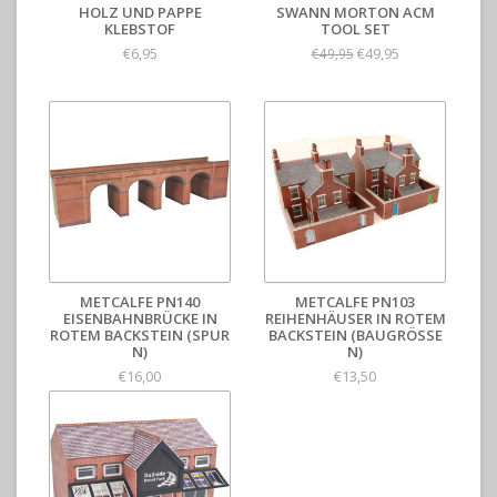
HOLZ UND PAPPE
SWANN MORTON ACM
KLEBSTOF
TOOL SET
€6,95
€49,95
€49,95
METCALFE PN140
METCALFE PN103
EISENBAHNBRÜCKE IN
REIHENHÄUSER IN ROTEM
ROTEM BACKSTEIN (SPUR
BACKSTEIN (BAUGRÖSSE N
N)
)
€16,00
€13,50