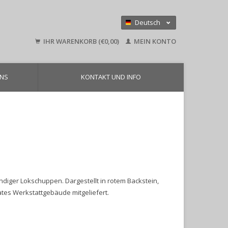
Deutsch
Nederlands
IHR WARENKORB (€0,00)
MEIN KONTO
English
UNS
KONTAKT UND INFO
ndiger Lokschuppen. Dargestellt in rotem Backstein,
ates Werkstattgebäude mitgeliefert.