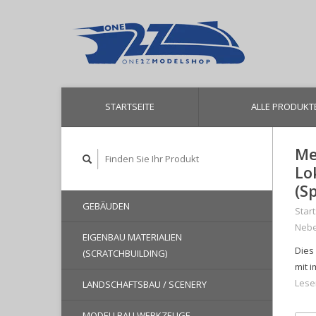
STARTSEITE
ALLE PRODUKT
Me
Lo
(S
GEBÄUDEN
Start
Nebe
EIGENBAU MATERIALIEN
Dies
(SCRATCHBUILDING)
mit 
Lese
LANDSCHAFTSBAU / SCENERY
MODELLBAU WERKZEUGE