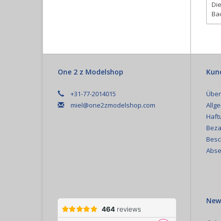
Die
Bac
One 2 z Modelshop
Kun
+31-77-2014015
Über
miel@one2zmodelshop.com
Allg
Haft
Beza
Besc
Abse
New