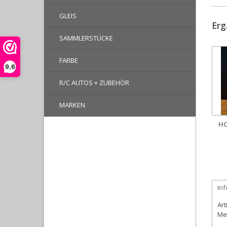
GLEIS
Erg
SAMMLERSTÜCKE
FARBE
9,6
R/C AUTOS + ZUBEHÖR
MARKEN
HO
In
Art
Me