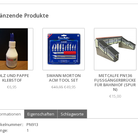
änzende Produkte
LZ UND PAPPE
SWANN MORTON
METCALFE PN136
KLEBSTOF
ACM TOOL SET
FUSSGÄNGERBRÜCKE F
ÜR BAHNHOF (SPUR N
€6,95
€49,95
€49,95
)
€15,00
formationen
Eigenschaften
Schlagworte
ikelnummer::
PN913
nge:
1