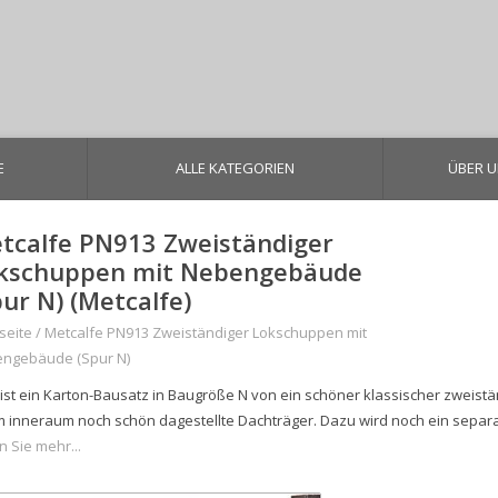
E
ALLE KATEGORIEN
ÜBER 
tcalfe PN913 Zweiständiger
kschuppen mit Nebengebäude
pur N) (Metcalfe)
seite
/
Metcalfe PN913 Zweiständiger Lokschuppen mit
ngebäude (Spur N)
 ist ein Karton-Bausatz in Baugröße N von ein schöner klassischer zweistä
im inneraum noch schön dagestellte Dachträger. Dazu wird noch ein separ
n Sie mehr...