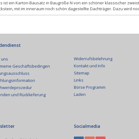
s ist ein Karton-Bausatz in Baugröße N von ein schöner klassischer zweis
kstein, mit im inneraum noch schön dagestellte Dachträger. Dazu wird no
dendienst
Widerrufsbelehrung
 uns
Kontakt und Info
emeine Geschäftsbedingen
Sitemap
ungsausschluss
Links
hlungsinformation
Börse Programm
hwerdeprozedur
Laden
nden und Rücklieferung
sletter
Socialmedia