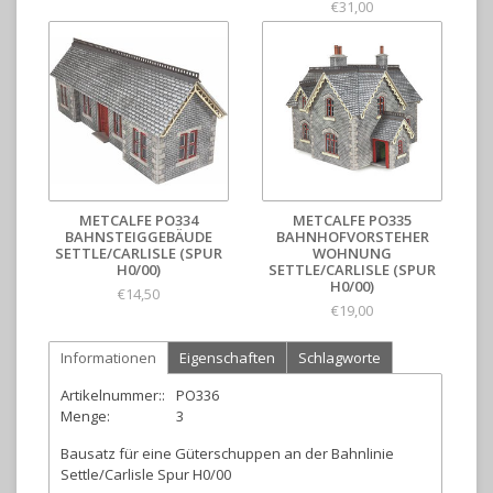
€31,00
METCALFE PO334
METCALFE PO335
BAHNSTEIGGEBÄUDE
BAHNHOFVORSTEHER
SETTLE/CARLISLE (SPUR
WOHNUNG
H0/00)
SETTLE/CARLISLE (SPUR
H0/00)
€14,50
€19,00
Informationen
Eigenschaften
Schlagworte
Artikelnummer::
PO336
Menge:
3
Bausatz für eine Güterschuppen an der Bahnlinie
Settle/Carlisle Spur H0/00