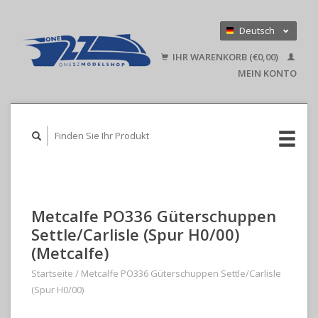
Deutsch
Nederlands
IHR WARENKORB (€0,00)
English
MEIN KONTO
Metcalfe PO336 Güterschuppen
Settle/Carlisle (Spur H0/00)
(Metcalfe)
Startseite
/
Metcalfe PO336 Güterschuppen Settle/Carlisle
(Spur H0/00)