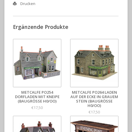
Drucken
Ergänzende Produkte
METCALFE PO254
METCALFE PO264 LADEN
DORFLADEN MIT KNEIPE
AUF DER ECKE IN GRAUEM
(BAUGRÖSSE H0/OO)
STEIN (BAUGRÖSSE H
0/OO)
€17,50
€17,50