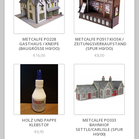
METCALFE PO228
METCALFE PO517 KIOSK /
GASTHAUS / KNEIPE
ZEITUNGSVERKAUFSTAND
(BAUGRÖSSE H0/OO)
(SPUR H0/OO)
€16,00
€8,00
HOLZ UND PAPPE
METCALFE PO333
KLEBSTOF
BAHNHOF
SETTLE/CARLISLE (SPUR
€6,95
H0/00)