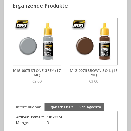
Ergänzende Produkte
MIG 0075 STONE GREY (17
MIG 0076 BROWN SOIL (17
ML)
ML)
€3,00
€3,00
Informationen
Eigenschaften
Schlagworte
Artikelnummer::
MIG0074
Menge:
3