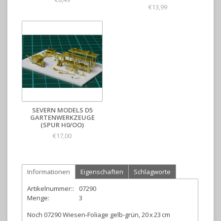
€13,99
SEVERN MODELS D5
GARTENWERKZEUGE
(SPUR H0/OO)
€17,00
Informationen
Eigenschaften
Schlagworte
Artikelnummer::
07290
Menge:
3
Noch 07290 Wiesen-Foliage gelb-grün, 20 x 23 cm